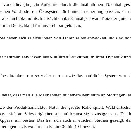
 vorstellte, ging ein Aufschrei durch die Institutionen. Nachhaltig
 einen Wald oder ein Ökosystem für immer in einer angepassten, sich 
t, was auch ökonomisch tatsächlich das Günstigste war. Trotz der gut
n in Deutschland für unvereinbar gehalten.
 Sie haben sich seit Millionen von Jahren selbst entwickelt und sind 
t naturnah entwickeln lässt- in ihren Strukturen, in ihrer Dynamik und
f beschränken, nur so viel zu ernten wie das natürliche System von s
as heißt, dass man alle Maßnahmen mit einem Minimum an Störungen, ei
o der Produktionsfaktor Natur die größte Rolle spielt. Waldwirtschaf
 passt sich an Schwierigkeiten an und bremst sie sozusagen aus. Das 
 Apparat am besten. Das hat sich auch in etlichen Studien gezeigt, d
erlegen ist. Etwa um den Faktor 30 bis 40 Prozent.