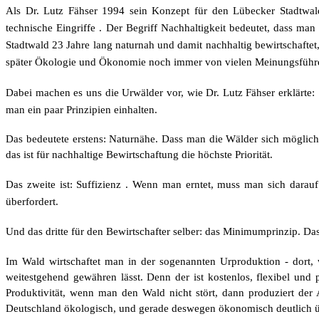
Als Dr. Lutz Fähser 1994 sein Konzept für den Lübecker Stadtwald
technische Eingriffe .
Der Begriff Nachhaltigkeit bedeutet, dass man
Stadtwald 23 Jahre lang naturnah und damit nachhaltig bewirtschafte
später Ökologie und Ökonomie noch immer von vielen Meinungsführer
Dabei machen es uns die Urwälder vor, wie Dr. Lutz Fähser erklärte:
man ein paar Prinzipien einhalten.
Das bedeutete erstens: Naturnähe. Dass man die Wälder sich möglichs
das ist für nachhaltige Bewirtschaftung die höchste Priorität.
Das zweite ist: Suffizienz . Wenn man erntet, muss man sich darau
überfordert.
Und das dritte für den Bewirtschafter selber: das Minimumprinzip. D
Im Wald wirtschaftet man in der sogenannten Urproduktion - dort, w
weitestgehend gewähren lässt. Denn der ist kostenlos, flexibel und
Produktivität, wenn man den Wald nicht stört, dann produziert der
Deutschland ökologisch, und gerade deswegen ökonomisch deutlich üb