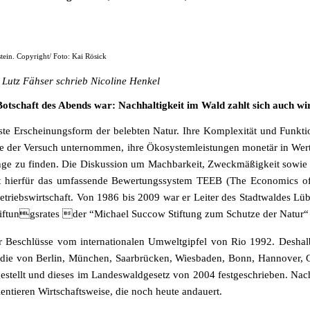
ein. Copyright/ Foto: Kai Rösick
 Lutz Fähser schrieb Nicoline Henkel
Botschaft des Abends war: Nachhaltigkeit im Wald zahlt sich auch wir
gste Erscheinungsform der belebten Natur. Ihre Komplexität und Funktion
e der Versuch unternommen, ihre Ökosystemleistungen monetär in Wert
e zu finden. Die Diskussion um Machbarkeit, Zweckmäßigkeit sowie di
 hierfür das umfassende Bewertungssystem TEEB (The Economics of E
 Betriebswirtschaft. Von 1986 bis 2009 war er Leiter des Stadtwaldes L
tiftungsrates

der “Michael Succow Stiftung zum Schutze der Natur“ 
 der Beschlüsse vom internationalen Umweltgipfel von Rio 1992. Des
ie von Berlin, München, Saarbrücken, Wiesbaden, Bonn, Hannover, Gö
gestellt und dieses im Landeswaldgesetz von 2004 festgeschrieben. N
ntieren Wirtschaftsweise, die noch heute andauert.