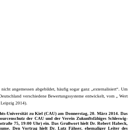
nicht angemessen abgebildet, häufig sogar ganz „externalisiert“. Um
n Deutschland verschiedene Bewertungssysteme entwickelt, vom „ Wert
 Leipzig 2014).
chts-Universität zu Kiel (CAU) am Donnerstag, 20. März 2014. Das
sourcenschutz der CAU und der Verein Zukunftsfähiges Schleswig-
enstraße 75, 19:00 Uhr) ein. Das Grußwort hielt Dr. Robert Habeck,
äume. Den Vortrag hielt Dr. Lutz Fähser, ehemaliger Leiter des